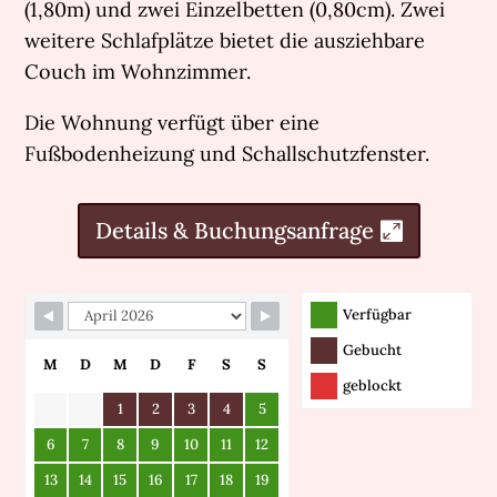
(1,80m) und zwei Einzelbetten (0,80cm). Zwei
weitere Schlafplätze bietet die ausziehbare
Couch im Wohnzimmer.
Die Wohnung verfügt über eine
Fußbodenheizung und Schallschutzfenster.
Details & Buchungsanfrage
Skip Booking Form
Verfügbar
Gebucht
M
D
M
D
F
S
S
geblockt
1
2
3
4
5
6
7
8
9
10
11
12
13
14
15
16
17
18
19