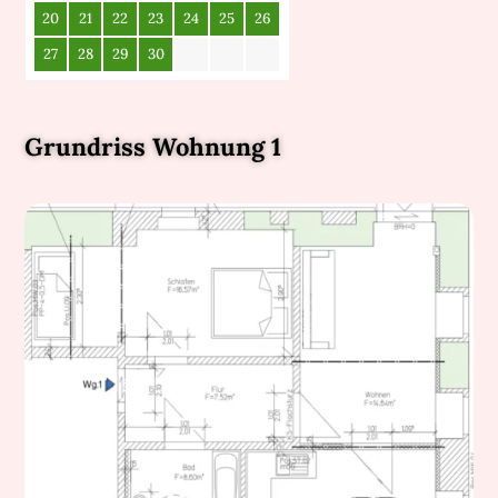
20
21
22
23
24
25
26
27
28
29
30
Grundriss Wohnung 1