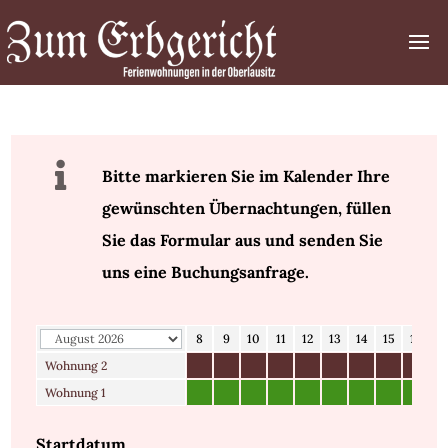

Bitte markieren Sie im Kalender Ihre
gewünschten Übernachtungen, füllen
Sie das Formular aus und senden Sie
uns eine Buchungsanfrage.
1
2
3
4
5
6
7
8
9
10
11
12
13
14
15
16
1
Wohnung 2
Wohnung 1
Startdatum