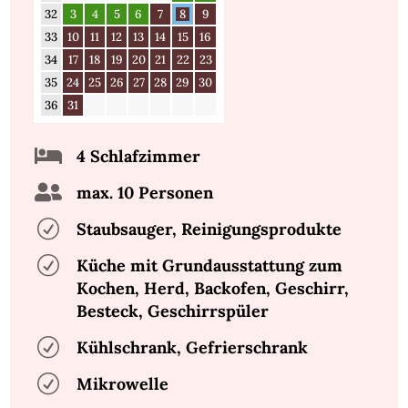
32
3
4
5
6
7
8
9
33
10
11
12
13
14
15
16
34
17
18
19
20
21
22
23
35
24
25
26
27
28
29
30
36
31

4 Schlafzimmer

max. 10 Personen
R
Staubsauger, Reinigungsprodukte
R
Küche mit Grundausstattung zum
Kochen, Herd, Backofen, Geschirr,
Besteck, Geschirrspüler
R
Kühlschrank, Gefrierschrank
R
Mikrowelle