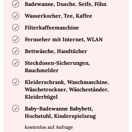
R
Badewanne, Dusche, Seife, Föhn
R
Wasserkocher, Tee, Kaffee
R
Filterkaffeemaschine
R
Fernseher mit Internet, WLAN
R
Bettwäsche, Handtücher
R
Steckdosen-Sicherungen,
Rauchmelder
R
Kleiderschrank, Waschmaschine,
Wäschetrockner, Wäscheständer,
Kleiderbügel
R
Baby-Badewanne Babybett,
Hochstuhl, Kinderspielzeug
kostenlos auf Anfrage